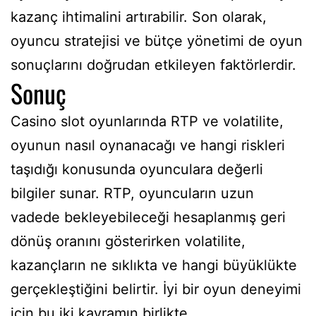
kazanç ihtimalini artırabilir. Son olarak,
oyuncu stratejisi ve bütçe yönetimi de oyun
sonuçlarını doğrudan etkileyen faktörlerdir.
Sonuç
Casino slot oyunlarında RTP ve volatilite,
oyunun nasıl oynanacağı ve hangi riskleri
taşıdığı konusunda oyunculara değerli
bilgiler sunar. RTP, oyuncuların uzun
vadede bekleyebileceği hesaplanmış geri
dönüş oranını gösterirken volatilite,
kazançların ne sıklıkta ve hangi büyüklükte
gerçekleştiğini belirtir. İyi bir oyun deneyimi
için bu iki kavramın birlikte