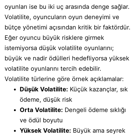
oyunları ise bu iki uç arasında denge sağlar.
Volatilite, oyuncuların oyun deneyimi ve
bütçe yönetimi açısından kritik bir faktördür.
Eğer oyuncu büyük risklere girmek
istemiyorsa düşük volatilite oyunlarını;
büyük ve nadir ödülleri hedefliyorsa yüksek
volatilite oyunlarını tercih edebilir.
Volatilite türlerine göre örnek açıklamalar:
Düşük Volatilite:
Küçük kazançlar, sık
ödeme, düşük risk
Orta Volatilite:
Dengeli ödeme sıklığı
ve ödül boyutu
Yüksek Volatilite:
Büyük ama seyrek