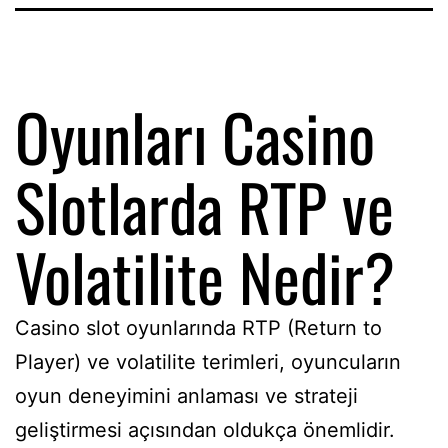
Oyunları Casino
Slotlarda RTP ve
Volatilite Nedir?
Casino slot oyunlarında RTP (Return to
Player) ve volatilite terimleri, oyuncuların
oyun deneyimini anlaması ve strateji
geliştirmesi açısından oldukça önemlidir.