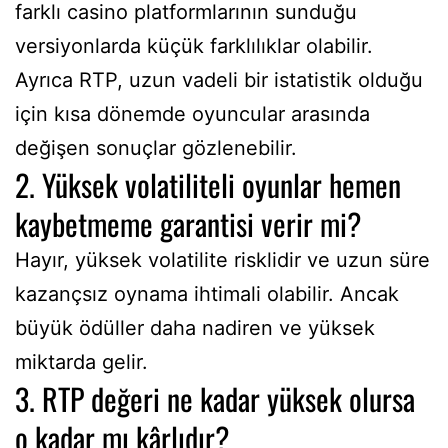
farklı casino platformlarının sunduğu
versiyonlarda küçük farklılıklar olabilir.
Ayrıca RTP, uzun vadeli bir istatistik olduğu
için kısa dönemde oyuncular arasında
değişen sonuçlar gözlenebilir.
2. Yüksek volatiliteli oyunlar hemen
kaybetmeme garantisi verir mi?
Hayır, yüksek volatilite risklidir ve uzun süre
kazançsız oynama ihtimali olabilir. Ancak
büyük ödüller daha nadiren ve yüksek
miktarda gelir.
3. RTP değeri ne kadar yüksek olursa
o kadar mı kârlıdır?