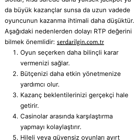
da büyük kazançlar sunsa da uzun vadede
oyuncunun kazanma ihtimali daha düşüktür.
Aşağıdaki nedenlerden dolayı RTP değerini
serdarilgin.com.tr
bilmek önemlidir:
Oyun seçerken daha bilinçli karar
vermenizi sağlar.
Bütçenizi daha etkin yönetmenize
yardımcı olur.
Kazanç beklentilerinizi gerçekçi hale
getirir.
Casinolar arasında karşılaştırma
yapmayı kolaylaştırır.
Hileli veya güvensiz oyunları ayırt