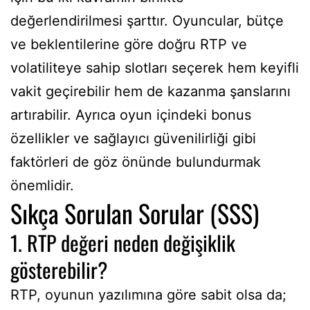
değerlendirilmesi şarttır. Oyuncular, bütçe
ve beklentilerine göre doğru RTP ve
volatiliteye sahip slotları seçerek hem keyifli
vakit geçirebilir hem de kazanma şanslarını
artırabilir. Ayrıca oyun içindeki bonus
özellikler ve sağlayıcı güvenilirliği gibi
faktörleri de göz önünde bulundurmak
önemlidir.
Sıkça Sorulan Sorular (SSS)
1. RTP değeri neden değişiklik
gösterebilir?
RTP, oyunun yazılımına göre sabit olsa da;