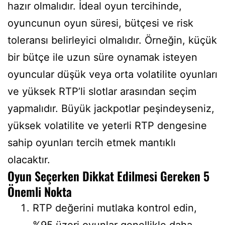
hazır olmalıdır. İdeal oyun tercihinde,
oyuncunun oyun süresi, bütçesi ve risk
toleransı belirleyici olmalıdır. Örneğin, küçük
bir bütçe ile uzun süre oynamak isteyen
oyuncular düşük veya orta volatilite oyunları
ve yüksek RTP’li slotlar arasından seçim
yapmalıdır. Büyük jackpotlar peşindeyseniz,
yüksek volatilite ve yeterli RTP dengesine
sahip oyunları tercih etmek mantıklı
olacaktır.
Oyun Seçerken Dikkat Edilmesi Gereken 5
Önemli Nokta
RTP değerini mutlaka kontrol edin,