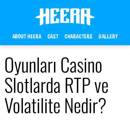
ABOUT HEERA
CAST
CHARACTERS
GALLERY
Oyunları Casino
Slotlarda RTP ve
Volatilite Nedir?