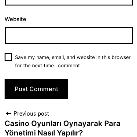
Website
Save my name, email, and website in this browser
for the next time I comment.
Previous post
Casino Oyunları Oynayarak Para
Yönetimi Nasıl Yapılır?