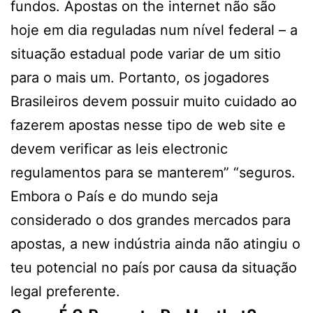
fundos. Apostas on the internet não são
hoje em dia reguladas num nível federal – a
situação estadual pode variar de um sitio
para o mais um. Portanto, os jogadores
Brasileiros devem possuir muito cuidado ao
fazerem apostas nesse tipo de web site e
devem verificar as leis electronic
regulamentos para se manterem” “seguros.
Embora o País e do mundo seja
considerado o dos grandes mercados para
apostas, a new indústria ainda não atingiu o
teu potencial no país por causa da situação
legal preferente.