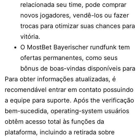
relacionada seu time, pode comprar
novos jogadores, vendê-los ou fazer
trocas para otimizar suas chances para
vitória.
O MostBet Bayerischer rundfunk tem
ofertas permanentes, como seus
bônus de boas-vindas disponíveis para
Para obter informações atualizadas, é
recomendável entrar em contato possuindo
a equipe para suporte. Após the verificação
bem-sucedida, operating-system usuários
obtêm acesso total às funções da
plataforma, incluindo a retirada sobre