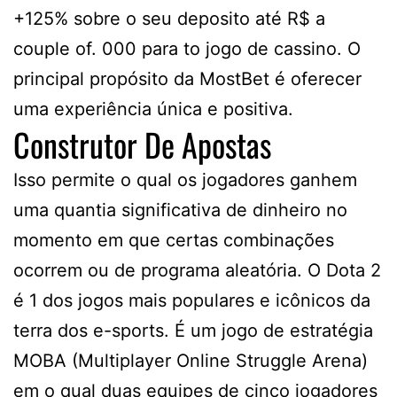
+125% sobre o seu deposito até R$ a
couple of. 000 para to jogo de cassino. O
principal propósito da MostBet é oferecer
uma experiência única e positiva.
Construtor De Apostas
Isso permite o qual os jogadores ganhem
uma quantia significativa de dinheiro no
momento em que certas combinações
ocorrem ou de programa aleatória. O Dota 2
é 1 dos jogos mais populares e icônicos da
terra dos e-sports. É um jogo de estratégia
MOBA (Multiplayer Online Struggle Arena)
em o qual duas equipes de cinco jogadores