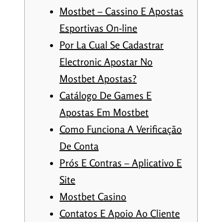
Mostbet – Cassino E Apostas
Esportivas On-line
Por La Cual Se Cadastrar
Electronic Apostar No
Mostbet Apostas?
Catálogo De Games E
Apostas Em Mostbet
Como Funciona A Verificação
De Conta
Prós E Contras – Aplicativo E
Site
Mostbet Casino
Contatos E Apoio Ao Cliente