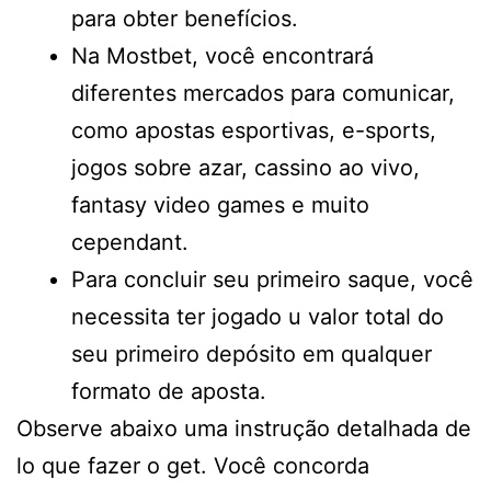
para obter benefícios.
Na Mostbet, você encontrará
diferentes mercados para comunicar,
como apostas esportivas, e-sports,
jogos sobre azar, cassino ao vivo,
fantasy video games e muito
cependant.
Para concluir seu primeiro saque, você
necessita ter jogado u valor total do
seu primeiro depósito em qualquer
formato de aposta.
Observe abaixo uma instrução detalhada de
lo que fazer o get. Você concorda