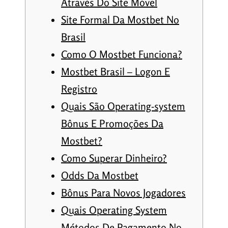
Através Do Site Móvel
Site Formal Da Mostbet No
Brasil
Como O Mostbet Funciona?
Mostbet Brasil – Logon E
Registro
Quais São Operating-system
Bônus E Promoções Da
Mostbet?
Como Superar Dinheiro?
Odds Da Mostbet
Bônus Para Novos Jogadores
Quais Operating System
Métodos De Pagamento No