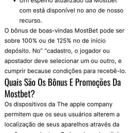
Um espelho atualizado da Mostbet
com está disponível no ano de nosso
recurso.
O bônus de boas-vindas MostBet pode ser
sobre 100% ou de 125% no de início
depósito. No” “cadastro, o jogador ou
apostador deve selecionar um ou outro, e
cumprir because condições para recebê-lo.
Quais São Os Bônus E Promoções Da
Mostbet?
Os dispositivos da The apple company
permitem que os seus usuários alterem a
localização de seus aparelhos através da