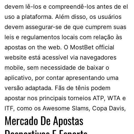
devem lê-los e compreendê-los antes de el
uso a plataforma. Além disso, os usuários
devem assegurar-se de que cumprem suas
leis e regulamentos locais com relação às
apostas on the web. O MostBet official
website está acessível via navegadores
mobile, sem necessidade de baixar o
aplicativo, por contar apresentando uma
versão adaptada. Fãs de tênis podem
apostar nos principais torneios ATP, WTA e
ITF, como os Awesome Slams, Copa Davis,
Mercado De Apostas
Desportivas E Esports