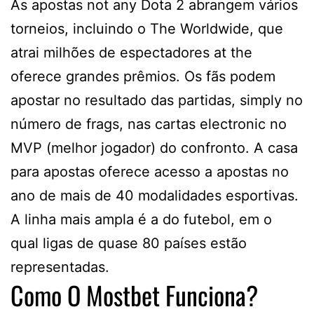
As apostas not any Dota 2 abrangem vários
torneios, incluindo o The Worldwide, que
atrai milhões de espectadores at the
oferece grandes prêmios. Os fãs podem
apostar no resultado das partidas, simply no
número de frags, nas cartas electronic no
MVP (melhor jogador) do confronto. A casa
para apostas oferece acesso a apostas no
ano de mais de 40 modalidades esportivas.
A linha mais ampla é a do futebol, em o
qual ligas de quase 80 países estão
representadas.
Como O Mostbet Funciona?