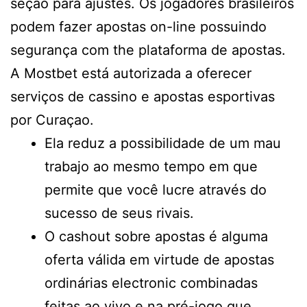
seção para ajustes. Os jogadores brasileiros
podem fazer apostas on-line possuindo
segurança com the plataforma de apostas.
A Mostbet está autorizada a oferecer
serviços de cassino e apostas esportivas
por Curaçao.
Ela reduz a possibilidade de um mau
trabajo ao mesmo tempo em que
permite que você lucre através do
sucesso de seus rivais.
O cashout sobre apostas é alguma
oferta válida em virtude de apostas
ordinárias electronic combinadas
feitas ao vivo e na pré-jogo que