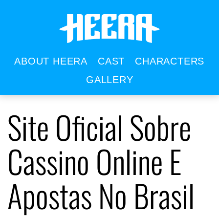
ABOUT HEERA
CAST
CHARACTERS
GALLERY
Site Oficial Sobre
Cassino Online E
Apostas No Brasil