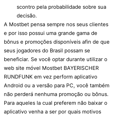
scontro pela probabilidade sobre sua
decisão.
A Mostbet pensa sempre nos seus clientes
e por isso possui uma grande gama de
bônus e promoções disponíveis afin de que
seus jogadores do Brasil possam se
beneficiar. Se você optar durante utilizar o
web site móvel Mostbet BAYERISCHER
RUNDFUNK em vez perform aplicativo
Android ou a versão para PC, você também
não perderá nenhuma promoção ou bônus.
Para aqueles la cual preferem não baixar o
aplicativo venha a ser por quais motivos