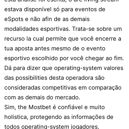
estava disponível só para eventos de
eSpots e não afin de as demais
modalidades esportivas. Trata-se sobre um
recurso la cual permite que você encerre a
tua aposta antes mesmo de o evento
esportivo escolhido por você chegar ao fim.
Dá para dizer que operating-system valores
das possibilities desta operadora são
consideradas competitivas em comparação
com as demais do mercado.
Sim, the Mostbet é confiável e muito
holistica, protegendo as informações de
todos operating-system jogadores,