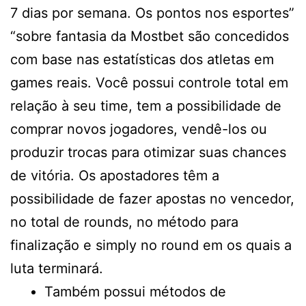
7 dias por semana. Os pontos nos esportes”
“sobre fantasia da Mostbet são concedidos
com base nas estatísticas dos atletas em
games reais. Você possui controle total em
relação à seu time, tem a possibilidade de
comprar novos jogadores, vendê-los ou
produzir trocas para otimizar suas chances
de vitória. Os apostadores têm a
possibilidade de fazer apostas no vencedor,
no total de rounds, no método para
finalização e simply no round em os quais a
luta terminará.
Também possui métodos de