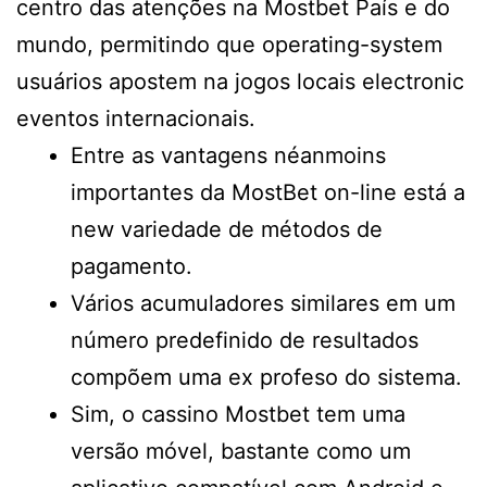
centro das atenções na Mostbet País e do
mundo, permitindo que operating-system
usuários apostem na jogos locais electronic
eventos internacionais.
Entre as vantagens néanmoins
importantes da MostBet on-line está a
new variedade de métodos de
pagamento.
Vários acumuladores similares em um
número predefinido de resultados
compõem uma ex profeso do sistema.
Sim, o cassino Mostbet tem uma
versão móvel, bastante como um