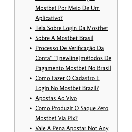
Mostbet Por Meio De Um
Aplicativo?
Tela Sobre Login Da Mostbet
Sobre A Mostbet Brasil
Processo De Verificação Da
Conta” “[newline]métodos De
Pagamento Mostbet No Brasil
Como Fazer O Cadastro E
Login No Mostbet Brazil?
Apostas Ao Vivo
Como Produzir O Saque Zero
Mostbet Via Pix?
Vale A Pena Apostar Not Any