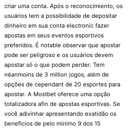
criar uma conta. Após o reconocimiento, os
usuários tem a possibilidade de depositar
dinheiro em sua conta electronic fazer
apostas em seus eventos esportivos
preferidos. É notable observar que apostar
pode ser peligroso e os usuários devem
apostar só o que podem perder. Tem
néanmoins de 3 million jogos, além de
opções de cependant de 20 esportes para
apostar. A Mostbet oferece uma opção
totalizadora afin de apostas esportivas. Se
você adivinhar apresentando exatidão os
beneficios de pelo minimo 9 dos 15