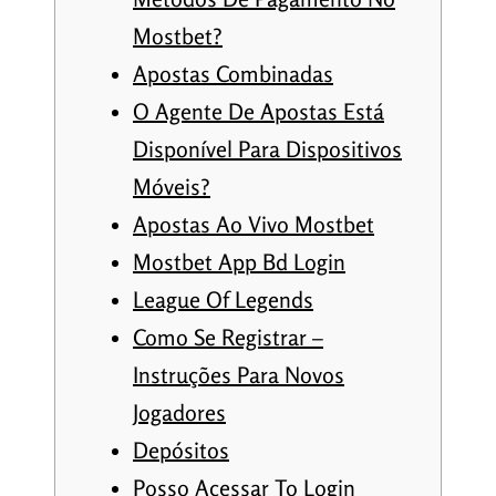
Mostbet?
Apostas Combinadas
O Agente De Apostas Está
Disponível Para Dispositivos
Móveis?
Apostas Ao Vivo Mostbet
Mostbet App Bd Login
League Of Legends
Como Se Registrar –
Instruções Para Novos
Jogadores
Depósitos
Posso Acessar To Login