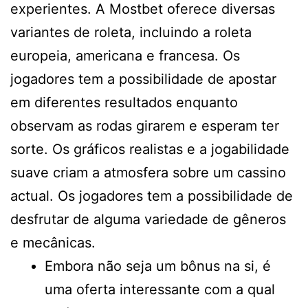
experientes. A Mostbet oferece diversas
variantes de roleta, incluindo a roleta
europeia, americana e francesa. Os
jogadores tem a possibilidade de apostar
em diferentes resultados enquanto
observam as rodas girarem e esperam ter
sorte. Os gráficos realistas e a jogabilidade
suave criam a atmosfera sobre um cassino
actual. Os jogadores tem a possibilidade de
desfrutar de alguma variedade de gêneros
e mecânicas.
Embora não seja um bônus na si, é
uma oferta interessante com a qual