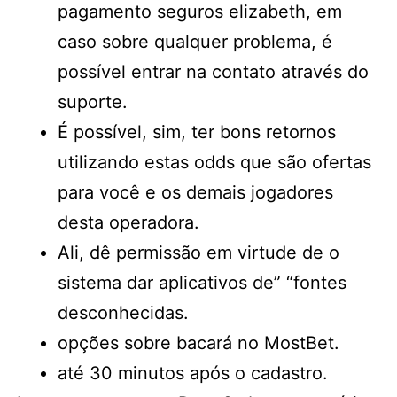
pagamento seguros elizabeth, em
caso sobre qualquer problema, é
possível entrar na contato através do
suporte.
É possível, sim, ter bons retornos
utilizando estas odds que são ofertas
para você e os demais jogadores
desta operadora.
Ali, dê permissão em virtude de o
sistema dar aplicativos de” “fontes
desconhecidas.
opções sobre bacará no MostBet.
até 30 minutos após o cadastro.