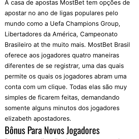
A casa de apostas MostBet tem opções de
apostar no ano de ligas populares pelo
mundo como a Uefa Champions Group,
Libertadores da América, Campeonato
Brasileiro at the muito mais. MostBet Brasil
oferece aos jogadores quatro maneiras
diferentes de se registrar, uma das quais
permite os quais os jogadores abram uma
conta com um clique. Todas elas são muy
simples de ficarem feitas, demandando
somente alguns minutos dos jogadores
elizabeth apostadores.
Bônus Para Novos Jogadores