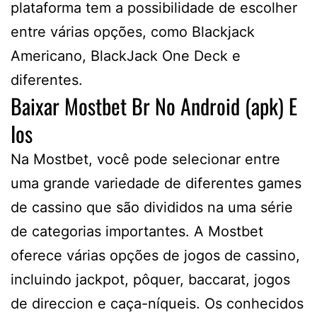
plataforma tem a possibilidade de escolher
entre várias opções, como Blackjack
Americano, BlackJack One Deck e
diferentes.
Baixar Mostbet Br No Android (apk) E
Ios
Na Mostbet, você pode selecionar entre
uma grande variedade de diferentes games
de cassino que são divididos na uma série
de categorias importantes. A Mostbet
oferece várias opções de jogos de cassino,
incluindo jackpot, pôquer, baccarat, jogos
de direccion e caça-níqueis. Os conhecidos