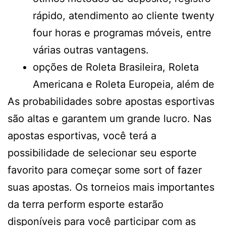
rápido, atendimento ao cliente twenty
four horas e programas móveis, entre
várias outras vantagens.
opções de Roleta Brasileira, Roleta
Americana e Roleta Europeia, além de
As probabilidades sobre apostas esportivas
são altas e garantem um grande lucro. Nas
apostas esportivas, você terá a
possibilidade de selecionar seu esporte
favorito para começar some sort of fazer
suas apostas. Os torneios mais importantes
da terra perform esporte estarão
disponíveis para você participar com as