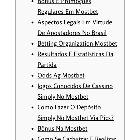
Bônus E Promoções
Regulares Em Mostbet
Aspectos Legais Em Virtude
De Apostadores No Brasil
Betting Organization Mostbet
Resultados E Estatísticas Da
Partida
Odds Ag Mostbet
Jogos Conocidos De Cassino
Simply No Mostbet
Como Fazer O Depósito
Simply No Mostbet Via Pics?
Bônus Na Mostbet
Como Se Cadastrar E Realizar