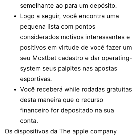
semelhante ao para um depósito.
Logo a seguir, você encontra uma
pequena lista com pontos
considerados motivos interessantes e
positivos em virtude de você fazer um
seu Mostbet cadastro e dar operating-
system seus palpites nas apostas
esportivas.
Você receberá while rodadas gratuitas
desta maneira que o recurso
financeiro for depositado na sua
conta.
Os dispositivos da The apple company