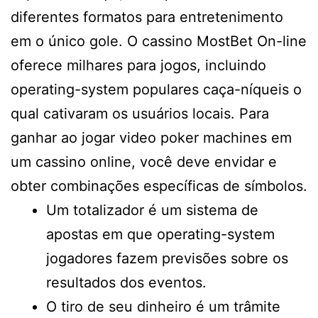
diferentes formatos para entretenimento
em o único gole. O cassino MostBet On-line
oferece milhares para jogos, incluindo
operating-system populares caça-níqueis o
qual cativaram os usuários locais. Para
ganhar ao jogar video poker machines em
um cassino online, você deve envidar e
obter combinações específicas de símbolos.
Um totalizador é um sistema de
apostas em que operating-system
jogadores fazem previsões sobre os
resultados dos eventos.
O tiro de seu dinheiro é um trâmite