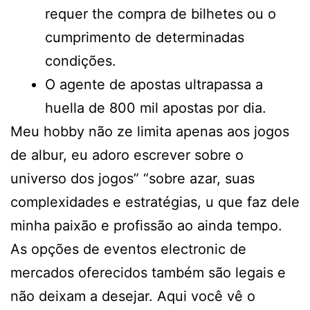
requer the compra de bilhetes ou o
cumprimento de determinadas
condições.
O agente de apostas ultrapassa a
huella de 800 mil apostas por dia.
Meu hobby não ze limita apenas aos jogos
de albur, eu adoro escrever sobre o
universo dos jogos” “sobre azar, suas
complexidades e estratégias, u que faz dele
minha paixão e profissão ao ainda tempo.
As opções de eventos electronic de
mercados oferecidos também são legais e
não deixam a desejar. Aqui você vê o