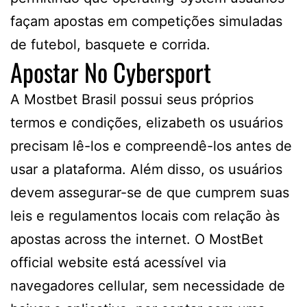
façam apostas em competições simuladas
de futebol, basquete e corrida.
Apostar No Cybersport
A Mostbet Brasil possui seus próprios
termos e condições, elizabeth os usuários
precisam lê-los e compreendê-los antes de
usar a plataforma. Além disso, os usuários
devem assegurar-se de que cumprem suas
leis e regulamentos locais com relação às
apostas across the internet. O MostBet
official website está acessível via
navegadores cellular, sem necessidade de