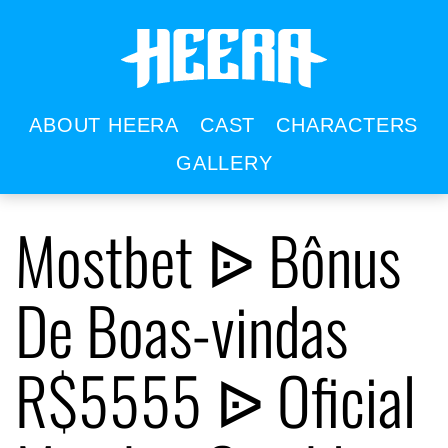
ABOUT HEERA
CAST
CHARACTERS
GALLERY
Mostbet ᐉ Bônus
De Boas-vindas
R$5555 ᐉ Oficial