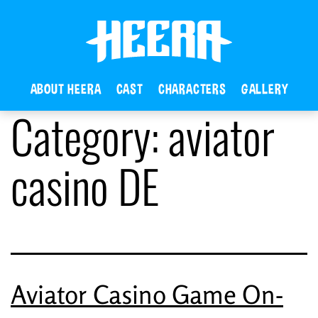
ABOUT HEERA
CAST
CHARACTERS
GALLERY
Category:
aviator
casino DE
Aviator Casino Game On-