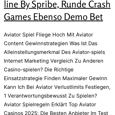
line By Spribe, Runde Crash
Games Ebenso Demo Bet
Aviator Spiel Fliege Hoch Mit Aviator
Content Gewinnstrategien Was Ist Das
Alleinstellungsmerkmal Des Aviator-spiels
Internet Marketing Vergleich Zu Anderen
Casino-spielen? Die Richtige
Einsatzstrategie Finden Maximaler Gewinn
Kann Ich Bei Aviator Verlustlimits Festlegen,
1 Verantwortungsbewusst Zu Spielen?
Aviator Spielregeln Erklärt Top Aviator
Casinos 2025: Die Besten Anbieter Im Test