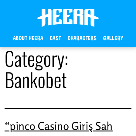
ABOUT HEERA
CAST
CHARACTERS
GALLERY
Category:
Bankobet
“pinco Casino Giriş Sah