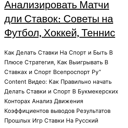
Анализировать Матчи
дли Ставок: Советы на
Футбол, Хоккей, Теннис
Как Делать Ставки На Спорт и Быть В
Плюсе Стратегия, Как Выигрывать В
Ставках и Спорт Всепроспорт Ру”
Content Видео: Как Правильно начать
Делать Ставки и Спорт В Букмекерских
Конторах Анализ Движения
Коэффициентов выводов Результатов
Прошлых Игр Ставки На Русский